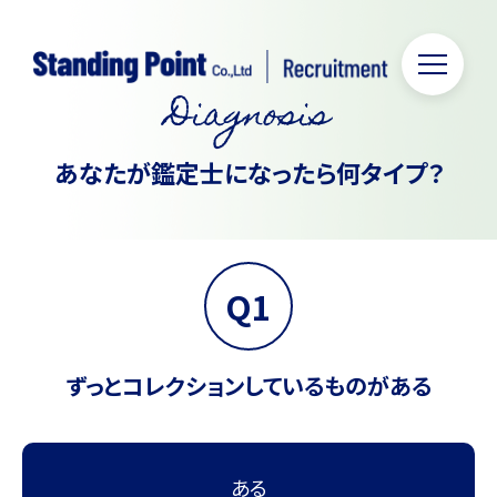
メニュー
Diagnosis
あなたが鑑定士になったら何タイプ？
Q1
ずっとコレクションしているものがある
ある