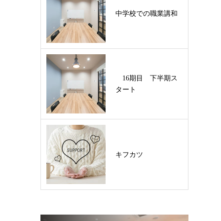
中学校での職業講和
16期目 下半期ス
タート
キフカツ